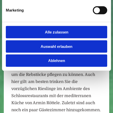
ehemalige Wasserschloss aus dem 13.
Marketing
Jahrhundert restauriert. Richtigen Kult in den
englisch sprachigen Ländern genießt ihr
Jagdzimmer, welches zur Weltausstellung
Alle zulassen
1889 in Paris präsentiert wurde - oder ihre
6000 alten Bücher, die ausschauen als hätten
sie im Film „der Name der Rose“ mitgespielt.
Auswahl erlauben
Gleich hinterm Schloss liegen wie bei einer
Filmkulisse die Rieslinghänge. Extrem steil, so
Ablehnen
dass sie sich einer Monoradbahn bedienen,
um die Rebstöcke pflegen zu können. Auch
hier gilt: am besten trinken Sie die
vorzüglichen Rieslinge im Ambiente des
Schlossrestaurants mit der mediterranen
Küche von Armin Röttele. Zuletzt sind auch
noch ein paar Gästezimmer hinzugekommen.