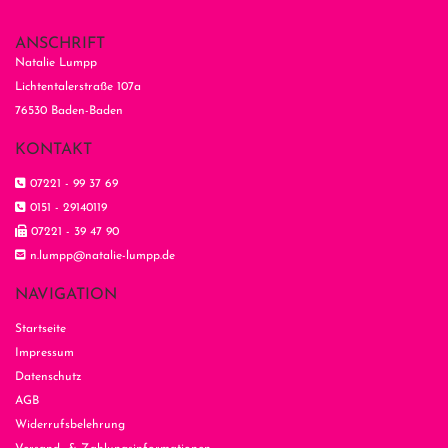
ANSCHRIFT
Natalie Lumpp
Lichtentalerstraße 107a
76530 Baden-Baden
KONTAKT

07221 - 99 37 69

0151 - 29140119

07221 - 39 47 90

n.lumpp@natalie-lumpp.de
NAVIGATION
Startseite
Impressum
Datenschutz
AGB
Widerrufsbelehrung