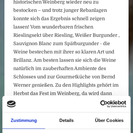
historischen Weinberg wieder neu zu
bestocken – und trotz junger Rebanlagen
konnte sich das Ergebnis schnell zeigen
lassen! Vom wunderbaren frischen
Rieslingsekt über Riesling, Weißer Burgunder ,
Sauvignon Blanc zum Spätburgunder - die
Weine bestechen mit ihrer so klaren Art und
Brillanz. Am besten lassen sie sich die Weine
natürlich im zauberhaften Ambiente des
Schlosses und zur Gourmetküche von Bernd
Werner genießen. Zu den Highlights gehört im
Herbst das Fest im Weinberg, da wird dann
schon mal ein ganzes Weidelamm am Grill
gedreht. Damit es auch in den nächsten
Jahren dynamisch weitergeht, haben Jürgen
Zustimmung
Details
Über Cookies
Decker, ehemals Geschäftsführer der