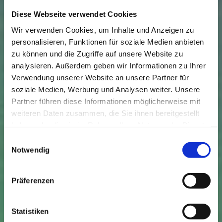
Winzergenossenschaft Kappelrodeck und
Diese Webseite verwendet Cookies
Ernst Möschle – Unternehmer für
Wir verwenden Cookies, um Inhalte und Anzeigen zu
Edelstahlbehälter (natürlich auch für die
personalisieren, Funktionen für soziale Medien anbieten
Weinbereitung) das Weingut übernommen.
zu können und die Zugriffe auf unsere Website zu
analysieren. Außerdem geben wir Informationen zu Ihrer
Schlössertour
Verwendung unserer Website an unsere Partner für
soziale Medien, Werbung und Analysen weiter. Unsere
Ähnlich verhält es sich im Schloss Neuweier:
Partner führen diese Informationen möglicherweise mit
2012 wurde das Weingut von der Familie
weiteren Daten zusammen, die Sie ihnen bereitgestellt
Schätzle übernommen. Die Geschicke der
haben oder die sie im Rahmen Ihrer Nutzung der Dienste
extremen Steillagen liegen in den Händen des
gesammelt haben.
Einwilligungsauswahl
Diplomingenieurs Robert Schätzle, der zuvor
Notwendig
im Weingut Franz Keller und Weingut Dr.
Heger sein Geschick unter Beweis gestellt hat.
Präferenzen
Auch hier haben die Vorgänger Familie Joos
aus Frankfurt enorm viel renoviert – und vor
Statistiken
allem investiert! Von Grund auf wurde das