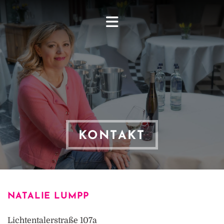
KONTAKT
NATALIE LUMPP
Lich­ten­ta­ler­stra­ße 107a