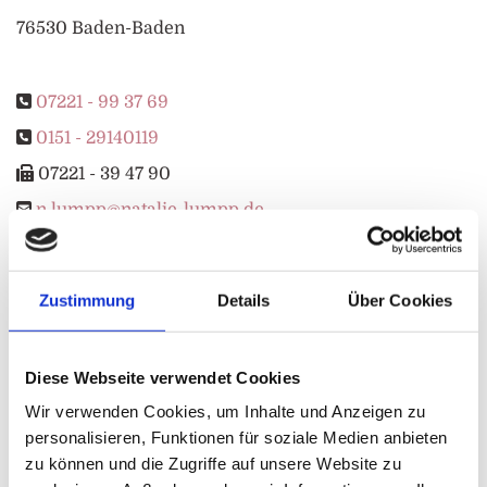
76530 Ba­den-Ba­den

07221 - 99 37 69

0151 - 29140119

07221 - 39 47 90

n.​lumpp@​natalie-​lumpp.​de
S
Zustimmung
Details
Über Cookies
chrei­ben Sie mir eine Nach­richt. Ich freue
mich von Ihnen zu hören und Sie ken­nen­zu­
Diese Webseite verwendet Cookies
ler­nen.
Wir verwenden Cookies, um Inhalte und Anzeigen zu
personalisieren, Funktionen für soziale Medien anbieten
zu können und die Zugriffe auf unsere Website zu