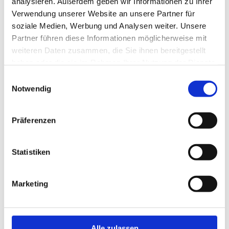
analysieren. Außerdem geben wir Informationen zu Ihrer
Verwendung unserer Website an unsere Partner für
soziale Medien, Werbung und Analysen weiter. Unsere
Partner führen diese Informationen möglicherweise mit
weiteren Daten zusammen, die Sie ihnen bereitgestellt
haben oder die sie im Rahmen Ihrer Nutzung der Dienste
gesammelt haben.
Einwilligungsauswahl
Notwendig
Präferenzen
Statistiken
Ich habe die Datenschutzerklärung zur Kenntnis genommen. Ich
stimme einer elektronischen Speicherung und Verarbeitung meiner
Marketing
eingegebenen Daten zur Beantwortung meiner Anfrage zu. *
Alle zulassen