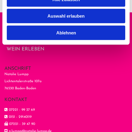
Auswahl erlauben
Ablehnen
ANSCHRIFT
Natalie Lumpp
Lichtentalerstraße 107a
76530 Baden-Baden
KONTAKT

07221 - 99 37 69

0151 - 29140119

07221 - 39 47 90

n.lumpp@natalie-lumpp.de