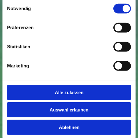
gesammelt haben.
Einwilligungsauswahl
luftgetrockneter Speck aus der
Notwendig
Schweinebacke)
Gebratene Garnelen
Präferenzen
18 Garnelen, ausgebrochen
Statistiken
Thymian
Knoblauch
Olivenöl,
Marketing
Butter
Meersalz
Alle zulassen
Auswahl erlauben
MACHEN
Ablehnen
Kürbis
- Benötigt wird ein halber Hokkaido-