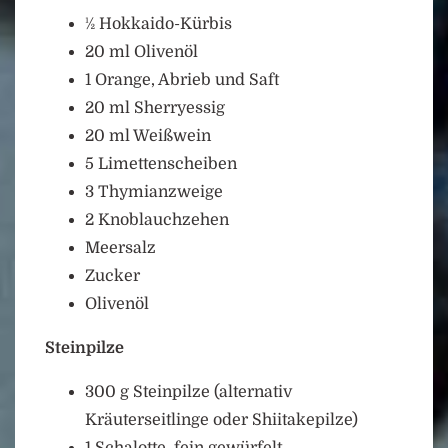
½ Hokkaido-Kürbis
20 ml Olivenöl
1 Orange, Abrieb und Saft
20 ml Sherryessig
20 ml Weißwein
5 Limettenscheiben
3 Thymianzweige
2 Knoblauchzehen
Meersalz
Zucker
Olivenöl
Steinpilze
300 g Steinpilze (alternativ
Kräuterseitlinge oder Shiitakepilze)