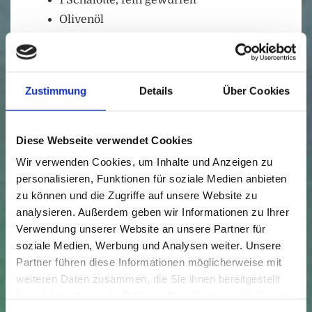
1 Schalotte, fein gewürfelt
Olivenöl
Butter
Madeira
Knoblauch
Zustimmung
Details
Über Cookies
Zitronensaft
Meersalz
Diese Webseite verwendet Cookies
Feldsalat
Wir verwenden Cookies, um Inhalte und Anzeigen zu
100 g Feldsalat
personalisieren, Funktionen für soziale Medien anbieten
zu können und die Zugriffe auf unsere Website zu
Olivenöl
analysieren. Außerdem geben wir Informationen zu Ihrer
Meersalz
Verwendung unserer Website an unsere Partner für
Zitronensaft
soziale Medien, Werbung und Analysen weiter. Unsere
Partner führen diese Informationen möglicherweise mit
Guanciale-Schinken
weiteren Daten zusammen, die Sie ihnen bereitgestellt
haben oder die sie im Rahmen Ihrer Nutzung der Dienste
18 Scheiben Guanciale-Schinken (ital.